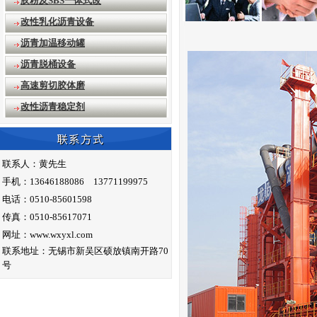
胶粉及SBS一体式改
改性乳化沥青设备
沥青加温移动罐
沥青脱桶设备
高速剪切胶体磨
改性沥青稳定剂
联系人：黄先生
手机：13646188086 13771199975
电话：0510-85601598
传真：0510-85617071
网址：www.wxyxl.com
联系地址：无锡市新吴区硕放镇南开路70
号